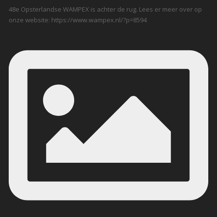
48e Opsterlandse WAMPEX is achter de rug. Lees er meer over op
onze website: https://www.wampex.nl/?p=8594