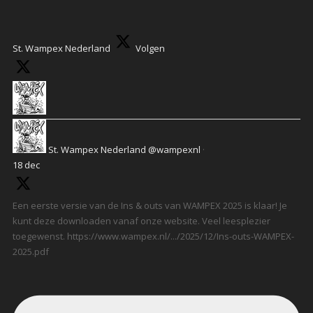
St. Wampex Nederland
Volgen
St. Wampex Nederland
@wampexnl
·
18 dec
Een eerste versie van de Ins & outs van WAMPEX 2025 is klaar! Je
kunt deze downloaden vanaf onze website. Veel leesplezier
toegewenst. https://www.wampex.nl/.../2025/12/Ins-outs-WAMPEX-
2025.pdf