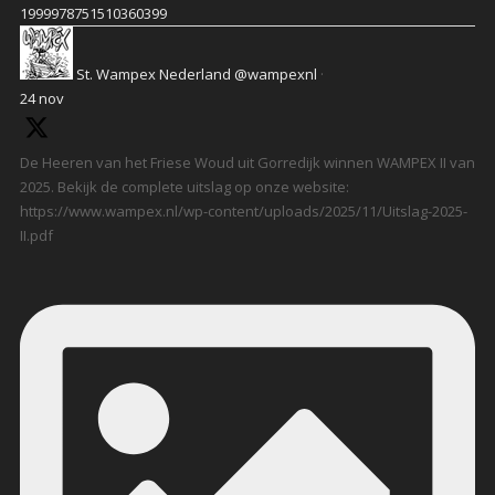
1999978751510360399
St. Wampex Nederland
@wampexnl
·
24 nov
De Heeren van het Friese Woud uit Gorredijk winnen WAMPEX II van
2025. Bekijk de complete uitslag op onze website:
https://www.wampex.nl/wp-content/uploads/2025/11/Uitslag-2025-
II.pdf