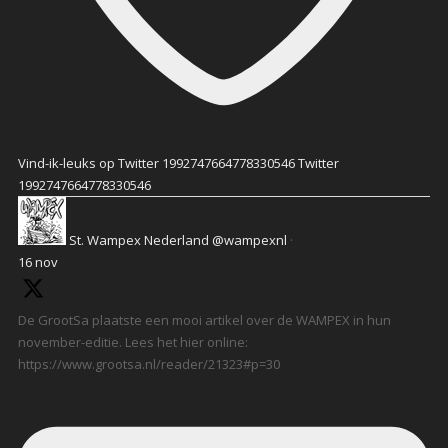
Vind-ik-leuks op Twitter 1992747664778330546
Twitter
1992747664778330546
St. Wampex Nederland
@wampexnl
·
16 nov
De GrootSa plaatste een mooi artikel over de WAMPEX in hun
november-editie. Lees het hier online:
https://www.grootsa.nl/reader/21323#p=30