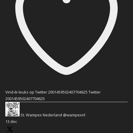
Vind-ik-leuks op Twitter 2001459502407704625
Twitter
2001459502407704625
St. Wampex Nederland
@wampexnl
·
13 dec