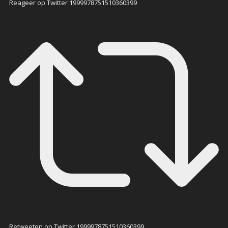
Reageer op Twitter 1999978751510360399
Retweeten op Twitter 1999978751510360399