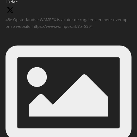
13 dec
48e Opsterlandse WAMPEX is achter de rug. Lees er meer over op
onze website: https://www.wampex.nl/?p=8594