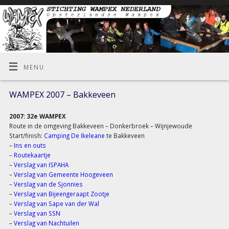
MENU
WAMPEX 2007 – Bakkeveen
2007: 32e WAMPEX
Route in de omgeving Bakkeveen – Donkerbroek – Wijnjewoude
Start/finish:
Camping De Ikeleane
te Bakkeveen
–
Ins en outs
–
Routekaartje
–
Verslag van ISPAHA
–
Verslag van Gemeente Hoogeveen
–
Verslag van de Sjonnies
–
Verslag van Bijeengeraapt Zootje
–
Verslag van Sape van der Wal
–
Verslag van SSN
–
Verslag van Nachtuilen