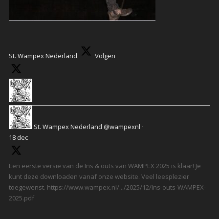
St. Wampex Nederland
Volgen
St. Wampex Nederland
@wampexnl
·
18 dec
Een eerste versie van de Ins & outs van WAMPEX 2025 is klaar! Je
kunt deze downloaden vanaf onze website. Veel leesplezier
toegewenst. https://www.wampex.nl/.../2025/12/Ins-outs-WAMPEX-
2025.pdf