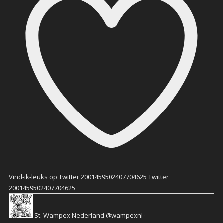
Vind-ik-leuks op Twitter 2001459502407704625
Twitter
2001459502407704625
St. Wampex Nederland
@wampexnl
·