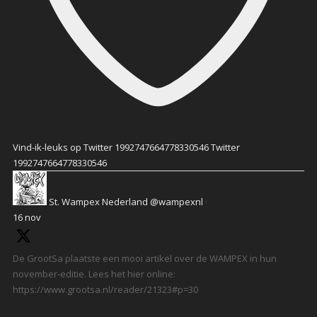
Vind-ik-leuks op Twitter 1992747664778330546
Twitter
1992747664778330546
St. Wampex Nederland
@wampexnl
·
16 nov
De GrootSa plaatste een mooi artikel over de WAMPEX in hun
november-editie. Lees het hier online:
https://www.grootsa.nl/reader/21323#p=30