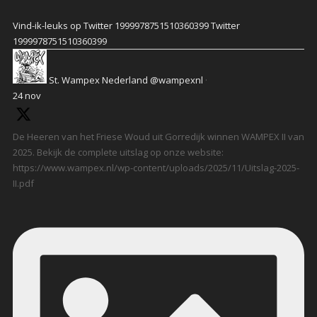
Vind-ik-leuks op Twitter 1999978751510360399
Twitter
1999978751510360399
St. Wampex Nederland
@wampexnl
·
24 nov
De Heeren van het Friese Woud uit Gorredijk winnen WAMPEX II van
2025. Bekijk de complete uitslag op onze website:
https://www.wampex.nl/wp-content/uploads/2025/11/Uitslag-2025-
II.pdf