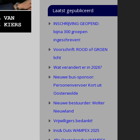
Laatst gepubliceerd
INSCHRIJVING GEOPEND:
bijna 300 groepen
ingeschreven!
Voorschrift: ROOD of GROEN
licht
Wat verandert er in 2026?
Nieuwe bus-sponsor:
Personenvervoer Kort uit
Oosterwolde
Nieuwe bestuurder: Wolter
Nieuwland
Vrijwilligers bedankt!
Ins& Outs WAMPEX 2025