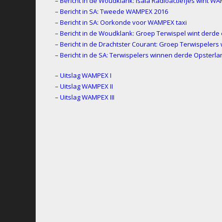
–
Bericht in de Woudklank: Isala Radioactiefjes wint WA
–
Bericht in SA: Tweede WAMPEX 2016
–
Bericht in SA: Oorkonde voor WAMPEX taxi
–
Bericht in de Woudklank: Groep Terwispel wint derde
–
Bericht in de Drachtster Courant: Groep Terwispelers
–
Bericht in de SA: Terwispelers winnen derde Opster
–
Uitslag WAMPEX I
–
Uitslag WAMPEX II
–
Uitslag WAMPEX III