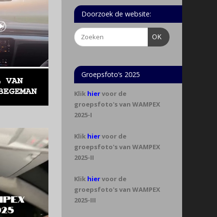
Doorzoek de website:
OK
Groepsfoto’s 2025
Klik
hier
voor de
groepsfoto's van WAMPEX
2025-I
Klik
hier
voor de
groepsfoto's van WAMPEX
2025-II
Klik
hier
voor de
groepsfoto's van WAMPEX
2025-III