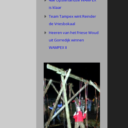
48e Opsterlandse WAMPEX
is klaar
Team Tampex wint Reinder
de Vriesbokaal
Heeren van het Friese Woud
uit Gorredijk winnen
WAMPEX II