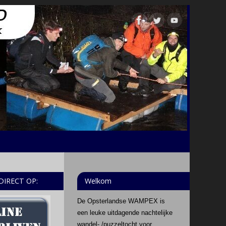
 DIRECT OP:
Welkom
De Opsterlandse WAMPEX is
een leuke uitdagende nachtelijke
wandel- /puzzeltocht voor