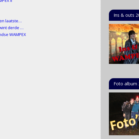
MPEX II
Ins & outs 
 en laatste…
 wint derde …
landse WAMPEX
Foto album