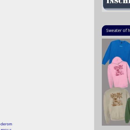
Sweater of 
wederom