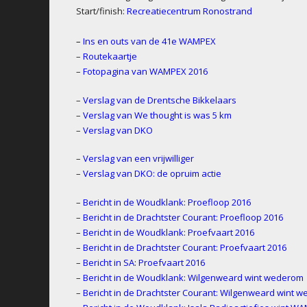
Start/finish:
Recreatiecentrum Ronostrand
–
Ins en outs van de 41e WAMPEX
–
Routekaartje
–
Fotopagina van WAMPEX 2016
–
Verslag van de Drentsche Bikkelaars
–
Verslag van We thought is was 5 km
–
Verslag van DKO
–
Verslag van een vrijwilliger
–
Verslag van DKO: de opruim actie
–
Bericht in de Woudklank: Proefloop 2016
–
Bericht in de Drachtster Courant: Proefloop 2016
–
Bericht in de Woudklank: Proefvaart 2016
–
Bericht in de Drachtster Courant: Proefvaart 2016
–
Bericht in SA: Proefvaart 2016
–
Bericht in de Woudklank: Wilgenweard wint wederom
–
Bericht in de Drachtster Courant: Wilgenweard wint 