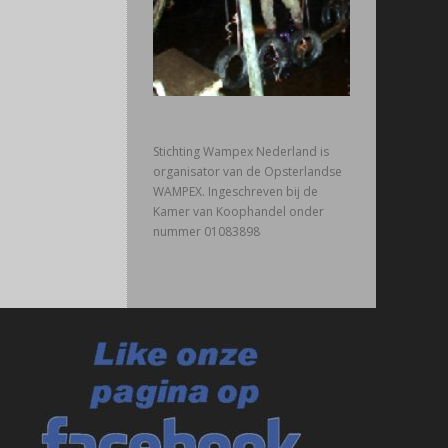
Stichting Wampex Nederland is
organisator van de Opsterlandse
WAMPEX. Ingeschreven bij de
Kamer van Koophandel onder
nummer 01083898