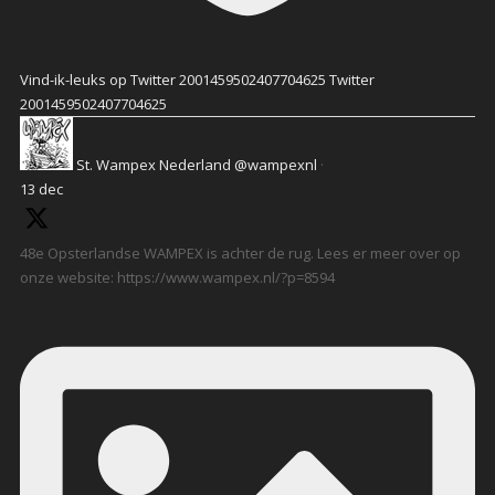
Vind-ik-leuks op Twitter 2001459502407704625
Twitter
2001459502407704625
St. Wampex Nederland
@wampexnl
·
13 dec
48e Opsterlandse WAMPEX is achter de rug. Lees er meer over op
onze website: https://www.wampex.nl/?p=8594