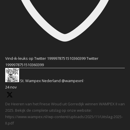
Vind-ik-leuks op Twitter 1999978751510360399
Twitter
1999978751510360399
St. Wampex Nederland
@wampexnl
·
24 nov
De Heeren van het Friese Woud uit Gorredijk winnen WAMPEX II van
2025. Bekijk de complete uitslag op onze website:
https://www.wampex.nl/wp-content/uploads/2025/11/Uitslag-2025-
II.pdf