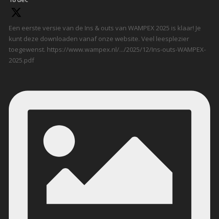
Een eerste versie van de Ins & outs van WAMPEX 2025 is klaar! Je
kunt deze downloaden vanaf onze website. Veel leesplezier
toegewenst. https://www.wampex.nl/.../2025/12/Ins-outs-WAMPEX-
2025.pdf