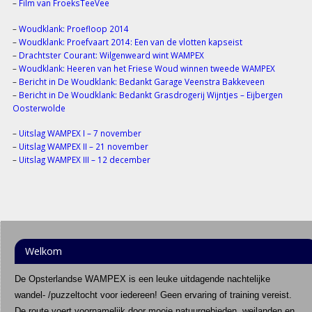
–
Film van FroeksTeeVee
–
Woudklank: Proefloop 2014
–
Woudklank: Proefvaart 2014: Een van de vlotten kapseist
–
Drachtster Courant: Wilgenweard wint WAMPEX
–
Woudklank: Heeren van het Friese Woud winnen tweede WAMPEX
–
Bericht in De Woudklank: Bedankt Garage Veenstra Bakkeveen
–
Bericht in De Woudklank: Bedankt Grasdrogerij Wijntjes – Eijbergen
Oosterwolde
–
Uitslag WAMPEX I – 7 november
–
Uitslag WAMPEX II – 21 november
–
Uitslag WAMPEX III – 12 december
Welkom
De Opsterlandse WAMPEX is een leuke uitdagende nachtelijke
wandel- /puzzeltocht voor iedereen! Geen ervaring of training vereist.
De route voert voornamelijk door mooie natuurgebieden, weilanden en