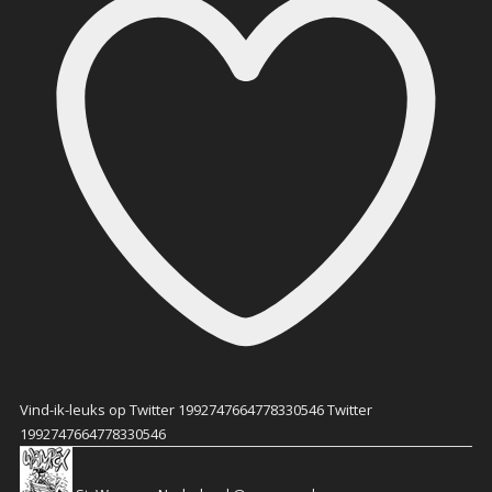
Vind-ik-leuks op Twitter 1992747664778330546
Twitter
1992747664778330546