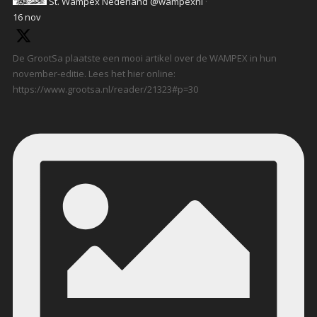
St. Wampex Nederland
@wampexnl
·
16 nov
De GrootSa plaatste een mooi artikel over de WAMPEX in hun
november-editie. Lees het hier online:
https://www.grootsa.nl/reader/21323#p=30