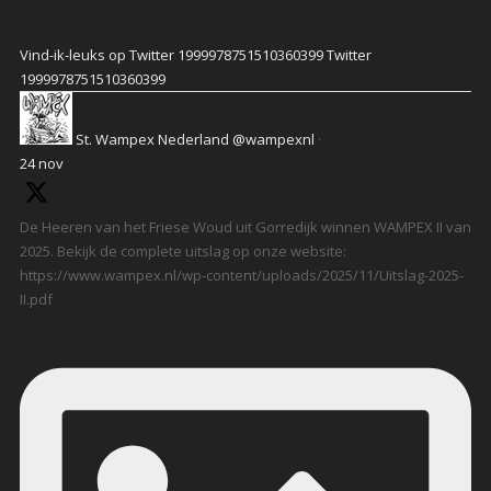
Vind-ik-leuks op Twitter 1999978751510360399
Twitter
1999978751510360399
St. Wampex Nederland
@wampexnl
·
24 nov
De Heeren van het Friese Woud uit Gorredijk winnen WAMPEX II van
2025. Bekijk de complete uitslag op onze website:
https://www.wampex.nl/wp-content/uploads/2025/11/Uitslag-2025-
II.pdf