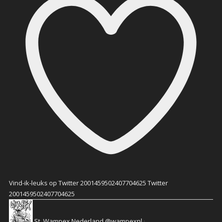
Vind-ik-leuks op Twitter 2001459502407704625
Twitter
2001459502407704625
St. Wampex Nederland
@wampexnl
·