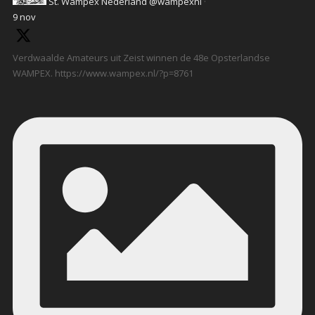
St. Wampex Nederland
@wampexnl
·
9 nov
Verdwaalde Amateurs uit Zeist winnen de 48e Opsterlandse
WAMPEX. https://www.wampex.nl/?p=8761