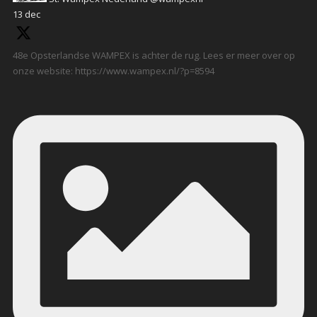
13 dec
48e Opsterlandse WAMPEX is achter de rug. Lees er meer over op
onze website: https://www.wampex.nl/?p=8594