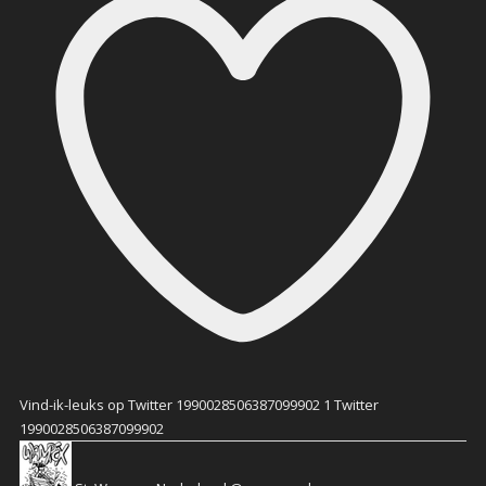
Vind-ik-leuks op Twitter 1990028506387099902
1
Twitter
1990028506387099902