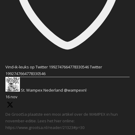
Vind-ik-leuks op Twitter 1992747664778330546
Twitter
1992747664778330546
St. Wampex Nederland
@wampexnl
·
16 nov
De GrootSa plaatste een mooi artikel over de WAMPEX in hun
november-editie. Lees het hier online:
https://www.grootsa.nl/reader/21323#p=30