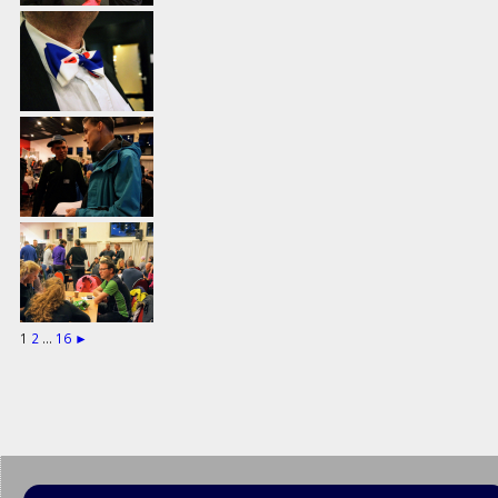
1
2
...
16
►