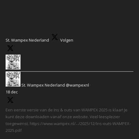
St. Wampex Nederland
Volgen
St. Wampex Nederland
@wampexnl
·
18 dec
Een eerste versie van de Ins & outs van WAMPEX 2025 is klaar! Je
kunt deze downloaden vanaf onze website. Veel leesplezier
toegewenst. https://www.wampex.nl/.../2025/12/Ins-outs-WAMPEX-
2025.pdf