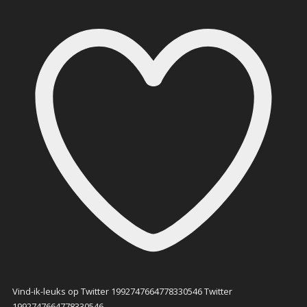
Vind-ik-leuks op Twitter 1992747664778330546
Twitter
1992747664778330546