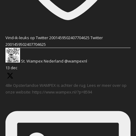
Vind-ik-leuks op Twitter 2001459502407704625
Twitter
2001459502407704625
St. Wampex Nederland
@wampexnl
·
13 dec
48e Opsterlandse WAMPEX is achter de rug. Lees er meer over op
onze website: https://www.wampex.nl/?p=8594