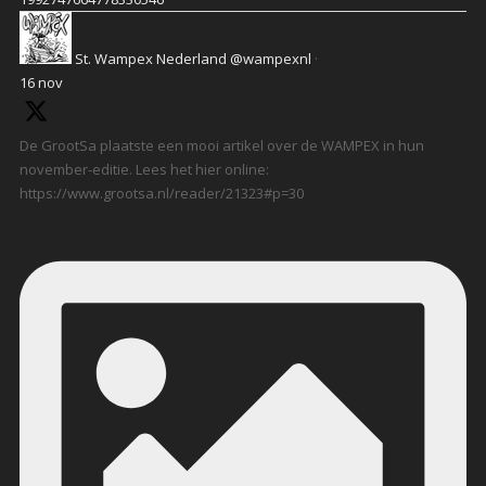
St. Wampex Nederland
@wampexnl
·
16 nov
De GrootSa plaatste een mooi artikel over de WAMPEX in hun
november-editie. Lees het hier online:
https://www.grootsa.nl/reader/21323#p=30