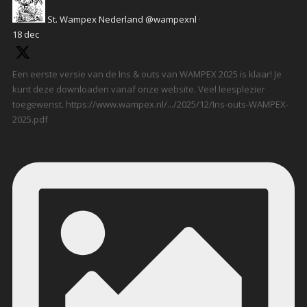
St. Wampex Nederland
@wampexnl
·
18 dec
Een eerste versie van de Ins & outs van WAMPEX 2025 is klaar! Je
kunt deze downloaden vanaf onze website. Veel leesplezier
toegewenst. https://www.wampex.nl/.../2025/12/Ins-outs-WAMPEX-
2025.pdf