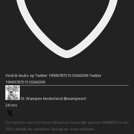
Vind-ik-leuks op Twitter 1999978751510360399
Twitter
1999978751510360399
St. Wampex Nederland
@wampexnl
·
24 nov
De Heeren van het Friese Woud uit Gorredijk winnen WAMPEX II van
2025. Bekijk de complete uitslag op onze website: