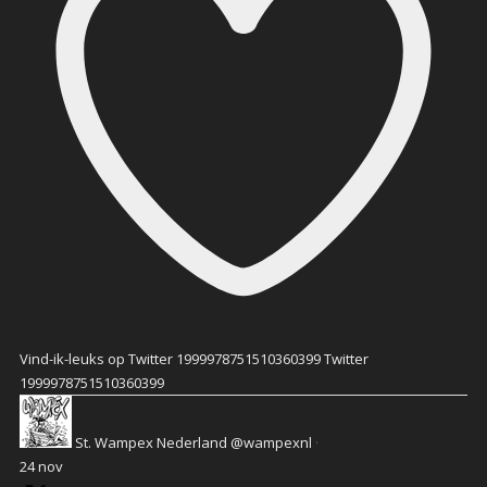
Vind-ik-leuks op Twitter 1999978751510360399
Twitter
1999978751510360399
St. Wampex Nederland
@wampexnl
·
24 nov