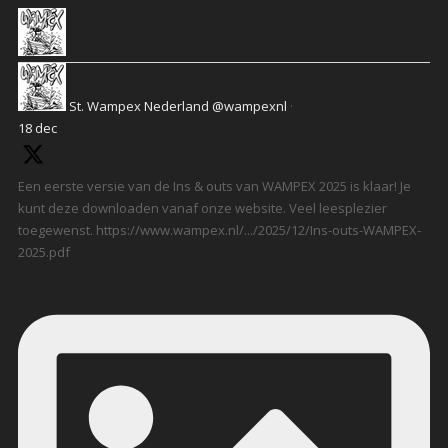
St. Wampex Nederland
@wampexnl
·
18 dec
Een eerste versie van de Ins & outs van WAMPEX 2025 is klaar! Je
kunt deze downloaden vanaf onze website. Veel leesplezier
toegewenst. https://www.wampex.nl/.../2025/12/Ins-outs-WAMPEX-
2025.pdf