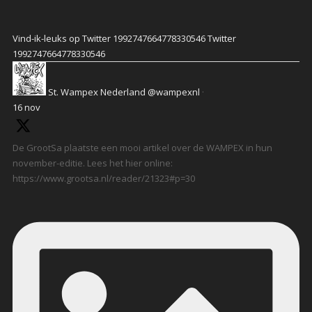
Vind-ik-leuks op Twitter 1992747664778330546
Twitter
1992747664778330546
St. Wampex Nederland
@wampexnl
·
16 nov
De GrootSa plaatste een mooi artikel over de WAMPEX in hun
november-editie. Lees het hier online:
https://www.grootsa.nl/reader/21323#p=30