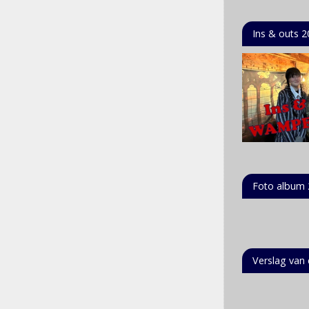
Ins & outs 
Foto album
Verslag van e