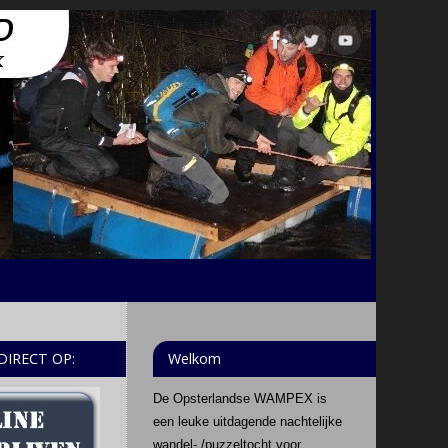
 DIRECT OP:
Welkom
De Opsterlandse WAMPEX is
een leuke uitdagende nachtelijke
wandel- /puzzeltocht voor