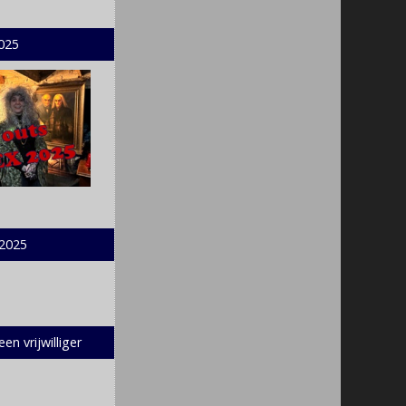
2025
 2025
en vrijwilliger