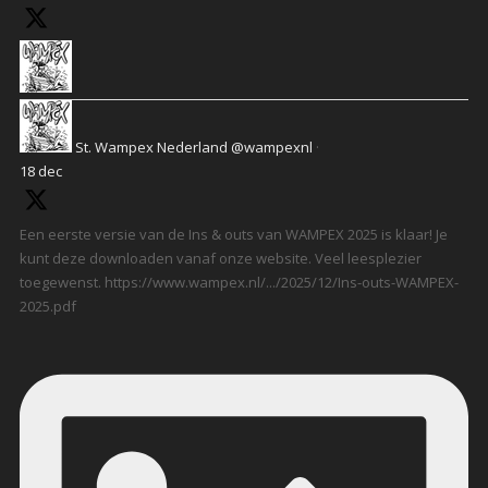
St. Wampex Nederland
@wampexnl
·
18 dec
Een eerste versie van de Ins & outs van WAMPEX 2025 is klaar! Je
kunt deze downloaden vanaf onze website. Veel leesplezier
toegewenst. https://www.wampex.nl/.../2025/12/Ins-outs-WAMPEX-
2025.pdf