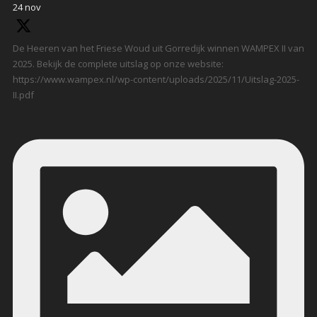
24 nov
De Heeren van het Friese Woud uit Gorredijk winnen WAMPEX II van
2025. Bekijk de complete uitslag op onze website:
https://www.wampex.nl/wp-content/uploads/2025/11/Uitslag-2025-
II.pdf