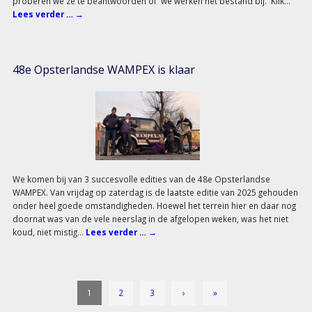
proberen we ze te beantwoorden of we werken het bestand bij. Klik…
Lees verder …
→
48e Opsterlandse WAMPEX is klaar
We komen bij van 3 succesvolle edities van de 48e Opsterlandse
WAMPEX. Van vrijdag op zaterdag is de laatste editie van 2025 gehouden
onder heel goede omstandigheden. Hoewel het terrein hier en daar nog
doornat was van de vele neerslag in de afgelopen weken, was het niet
koud, niet mistig…
Lees verder …
→
1
2
3
›
»