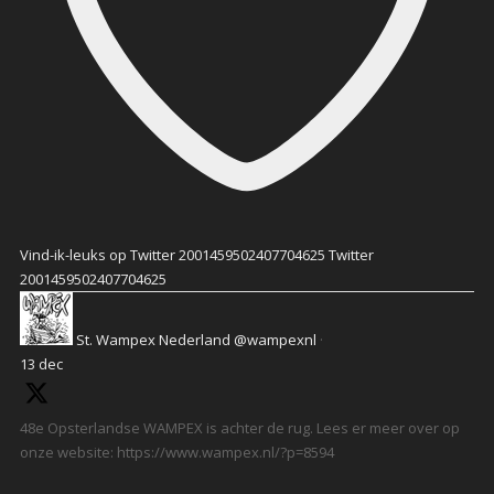
Vind-ik-leuks op Twitter 2001459502407704625
Twitter
2001459502407704625
St. Wampex Nederland
@wampexnl
·
13 dec
48e Opsterlandse WAMPEX is achter de rug. Lees er meer over op
onze website: https://www.wampex.nl/?p=8594