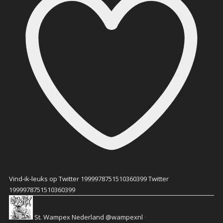
Vind-ik-leuks op Twitter 1999978751510360399
Twitter
1999978751510360399
St. Wampex Nederland
@wampexnl
·